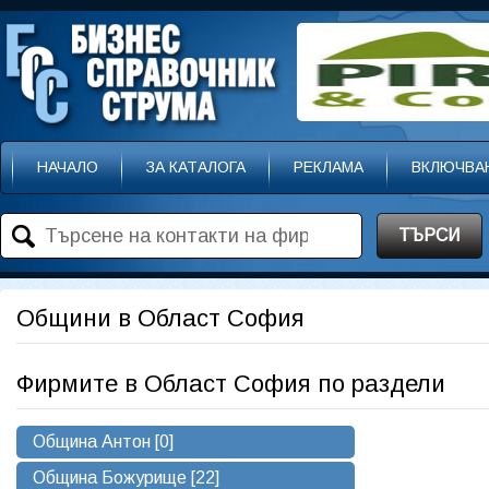
НАЧАЛО
ЗА КАТАЛОГА
РЕКЛАМА
ВКЛЮЧВА
ТЪРСИ
Общини в Област София
Фирмите в Област София по раздели
Община Антон [0]
Община Божурище [22]