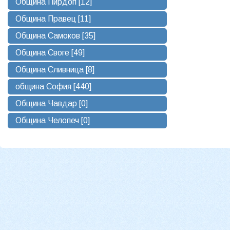
Община Пирдоп [12]
Община Правец [11]
Община Самоков [35]
Община Своге [49]
Община Сливница [8]
община София [440]
Община Чавдар [0]
Община Челопеч [0]