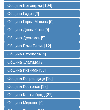
Община Ботевград [104]
Община Годеч [2]
Община Горна Малина [0]
Община Долна баня [0]
Община Драгоман [5]
Община Елин Пелин [12]
Община Етрополе [4]
Община Златица [2]
Община Ихтиман [53]
Община Копривщица [16]
Община Костенец [12]
Община Костинброд [22]
Община Мирково [0]