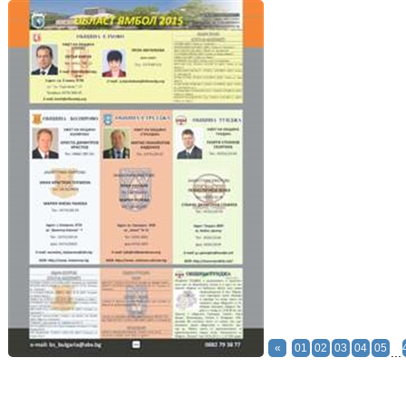
«
01
02
03
04
05
...