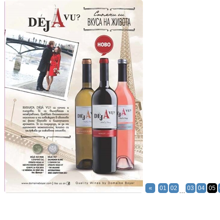
«
01
02
03
04
05
...