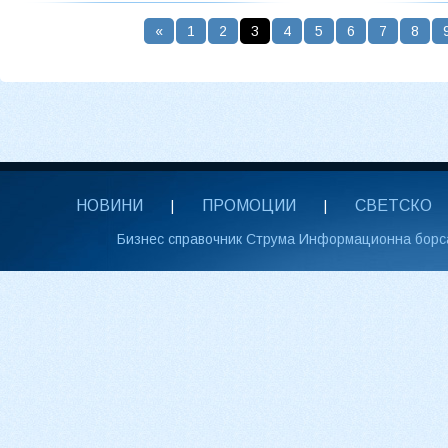
«
1
2
3
4
5
6
7
8
НОВИНИ
ПРОМОЦИИ
СВЕТСКО
|
|
Бизнес справочник Струма Информационна борс