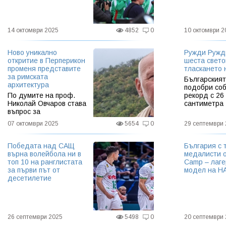
14 октомври 2025
4852
0
10 октомври 2
Ново уникално
Ружди Ружд
откритие в Перперикон
шеста свето
променя представите
тласкането 
за римската
Българския
архитектура
подобри соб
По думите на проф.
рекорд с 26
Николай Овчаров става
сантиметра
въпрос за
монументална сграда с
07 октомври 2025
5654
0
29 септември
кръгъл план и
изключително
прецизен градеж
Победата над САЩ
България с 
върна волейбола ни в
медалисти 
топ 10 на ранглистата
Camp – лаге
за първи път от
модел на Н
десетилетие
26 септември 2025
5498
0
20 септември