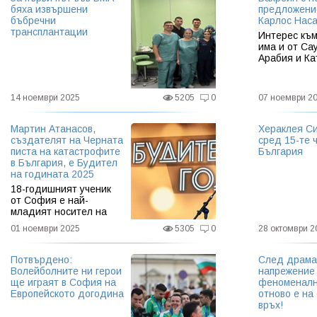
бяха извършени
предложени
бъбречни
Карлос Нас
трансплантации
Интерес къ
има и от Са
Арабия и Ка
14 ноември 2025
5205
0
07 ноември 2
Мартин Атанасов,
Хераклея Си
създателят на Черната
сред 15-те 
писта на катастрофите
България
в България, е Будител
на годината 2025
18-годишният ученик
от София е най-
младият носител на
титлата в историята на
01 ноември 2025
5305
0
28 октомври 2
кампанията
Потвърдено:
След драма
Волейболните ни герои
напрежение 
ще играят в София на
феноменалн
Европейското догодина
отново е на
връх!