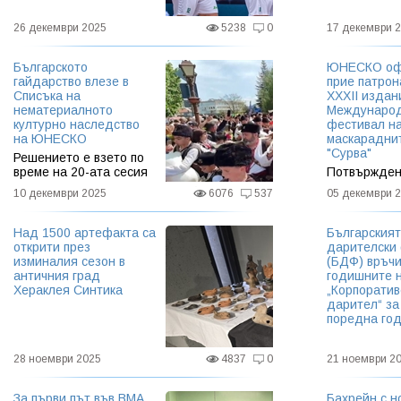
26 декември 2025
5238
0
17 декември 
Българското
ЮНЕСКО оф
гайдарство влезе в
прие патрон
Списъка на
XXXII издан
нематериалното
Междунаро
културно наследство
фестивал н
на ЮНЕСКО
маскараднит
"Сурва"
Решението е взето по
време на 20-ата сесия
Потвържден
на
страна на 
10 декември 2025
6076
537
05 декември 
Междуправителствения
голямо приз
комитет за опазване на
значимостта
нематериалното културно наследство,
престижа на
Над 1500 артефакта са
Българският
която се провежда в Делхи
проведе от 
открити през
дарителски
изминалия сезон в
(БДФ) връч
античния град
годишните 
Хераклея Синтика
„Корпоратив
дарител“ за
поредна го
28 ноември 2025
4837
0
21 ноември 2
За първи път във ВМА
Бахрейн с н