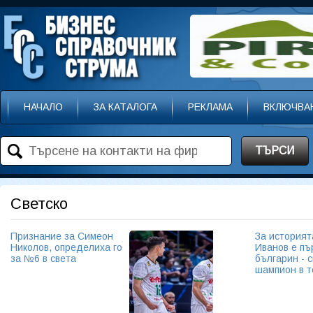
НАЧАЛО
ЗА КАТАЛОГА
РЕКЛАМА
ВКЛЮЧВА
ТЪРСИ
Светско
Признание за Симеон
За историят
Николов, определиха го
Иванов е пъ
за №6 в света
българин - 
шампион в т