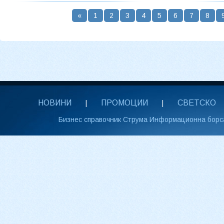
«
1
2
3
4
5
6
7
8
НОВИНИ
ПРОМОЦИИ
СВЕТСКО
|
|
Бизнес справочник Струма Информационна борс