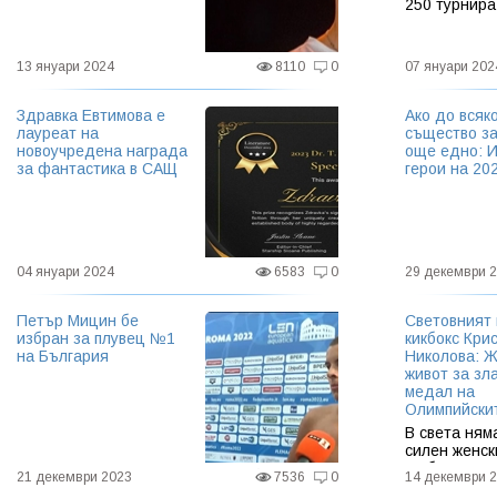
250 турнира
13 януари 2024
8110
0
07 януари 202
Здравка Евтимова е
Ако до всяк
лауреат на
същество за
новоучредена награда
още едно: И
за фантастика в САЩ
герои на 202
04 януари 2024
6583
0
29 декември 
Петър Мицин бе
Световният
избран за плувец №1
кикбокс Кри
на България
Николова: Ж
живот за зл
медал на
Олимпийски
В света ням
силен женск
кикбокс като
21 декември 2023
7536
0
14 декември 
българския