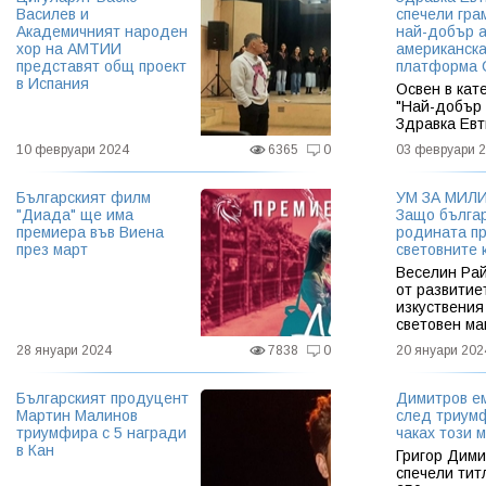
Василев и
спечели гра
Академичният народен
най-добър а
хор на АМТИИ
американск
представят общ проект
платформа C
в Испания
Освен в кат
"Най-добър 
Здравка Евт
отличена с 
10 февруари 2024
6365
0
03 февруари 
за своя ром
Wear My Sile
носи моето 
Българският филм
УМ ЗА МИЛ
"Диада" ще има
Защо бълга
премиера във Виена
родината п
през март
световните 
Веселин Рай
от развитие
изкуствения
световен м
28 януари 2024
7838
0
20 януари 202
Българският продуцент
Димитров е
Мартин Малинов
след триум
триумфира с 5 награди
чаках този 
в Кан
Григор Дими
спечели тит