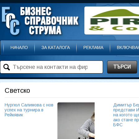
НАЧАЛО
ЗА КАТАЛОГА
РЕКЛАМА
ВКЛЮЧВА
ТЪРСИ
Светско
Нургюл Салимова с нов
Димитър Бе
успех на турнира в
представи И
Рейкявик
на когото щ
ако стане п
БФС