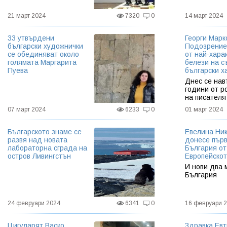
21 март 2024
7320
0
14 март 2024
33 утвърдени
Георги Марк
български художнички
Подозрение
се обединяват около
от най-хара
голямата Маргарита
белези на 
Пуева
български х
Днес се нав
години от 
на писателя
07 март 2024
6233
0
01 март 2024
Българското знаме се
Евелина Ни
развя над новата
донесе пър
лабораторна сграда на
България от
остров Ливингстън
Европейскот
И нови два 
България
24 февруари 2024
6341
0
16 февруари 
Цигуларят Васко
Здравка Ев